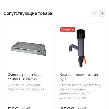
Сопутствующие товары
Предзаказ
Фильтр-решетка для
Клапан прилив-отлив
слива 110*242*27
Б/Ч
Фильтр-решетка для
Клапан используется там,
гидропонного поддона
где на поддонах
требуется большой
дренаж. Клапан...