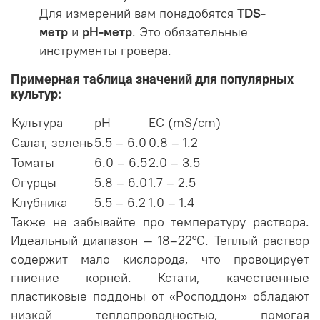
Для измерений вам понадобятся
TDS-
метр
и
pH-метр
. Это обязательные
инструменты гровера.
Примерная таблица значений для популярных
культур:
Культура
pH
EC (mS/cm)
Салат, зелень
5.5 – 6.0
0.8 – 1.2
Томаты
6.0 – 6.5
2.0 – 3.5
Огурцы
5.8 – 6.0
1.7 – 2.5
Клубника
5.5 – 6.2
1.0 – 1.4
Также не забывайте про температуру раствора.
Идеальный диапазон — 18–22°C. Теплый раствор
содержит мало кислорода, что провоцирует
гниение корней. Кстати, качественные
пластиковые поддоны от «Росподдон» обладают
низкой теплопроводностью, помогая