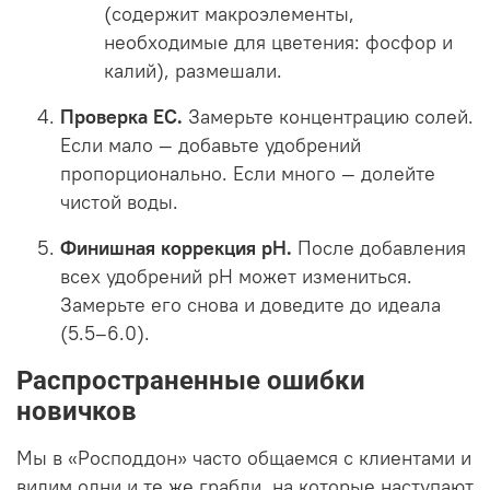
(
содержит макроэлементы,
необходимые для цветения: фосфор и
калий),
размешали.
Проверка EC.
Замерьте концентрацию солей.
Если мало — добавьте удобрений
пропорционально. Если много — долейте
чистой воды.
Финишная коррекция pH.
После добавления
всех удобрений pH может измениться.
Замерьте его снова и доведите до идеала
(5.5–6.0).
Распространенные ошибки
новичков
Мы в «Росподдон» часто общаемся с клиентами и
видим одни и те же грабли, на которые наступают